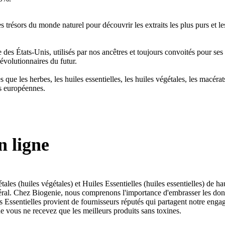
trésors du monde naturel pour découvrir les extraits les plus purs et le
2900
د.ج
e des États-Unis, utilisés par nos ancêtres et toujours convoités pour se
د.ج
révolutionnaires du futur.
0
د.ج
s que les herbes, les huiles essentielles, les huiles végétales, les macér
s européennes.
1300
د.ج
د
n ligne
1200
د.ج
les (huiles végétales) et Huiles Essentielles (huiles essentielles) de h
énéral. Chez Biogenie, nous comprenons l'importance d'embrasser les dons
Essentielles provient de fournisseurs réputés qui partagent notre engage
e vous ne recevez que les meilleurs produits sans toxines.
0
د.ج