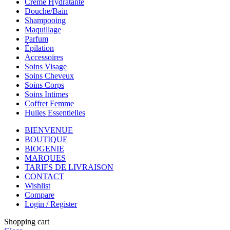
Crème Hydratante
Douche/Bain
Shampooing
Maquillage
Parfum
Épilation
Accessoires
Soins Visage
Soins Cheveux
Soins Corps
Soins Intimes
Coffret Femme
Huiles Essentielles
BIENVENUE
BOUTIQUE
BIOGENIE
MARQUES
TARIFS DE LIVRAISON
CONTACT
Wishlist
Compare
Login / Register
Shopping cart