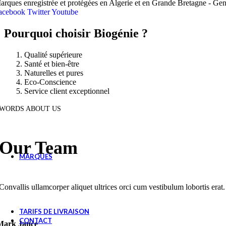
HYDROLATS
arques enregistrée et protégées en Algerie et en Grande Bretagne - G
acebook
Twitter
Youtube
Hydrolat Géranium Rosat 125ML
350
د.ج
Hydrolat Citronnelle 125ML
350
د.ج
Pourquoi choisir Biogénie ?
Hydrolat Lavande Vraie 125ML
350
د.ج
Hydrolat Clou de Girofle 125ML
350
د.ج
Hydrolat Menthe Verte 125ML
350
د.ج
Qualité supérieure
Santé et bien-être
Hydrolat Menthe Pouliot 125ML
350
د.ج
Naturelles et pures
Hydrolat Myrte Verte 125ML
350
د.ج
Eco-Conscience
Hydrolat Laurier Noble 125ML
350
د.ج
Service client exceptionnel
Hydrolat d'Eucalyptus 125ML
350
د.ج
Hydrolat Lavande Papillon 125ML
350
د.ج
WORDS ABOUT US
Eau de Rose 125ML
560
د.ج
Hydrolat Lentisque 125ML
350
د.ج
GOMMAGES & MASQUES
Our Team
BOX SPÉCIALES
MARQUES
b
b
Convallis ullamcorper aliquet ultrices orci cum vestibulum lobortis erat.
BioGenie
TARIFS DE LIVRAISON
CONTACT
Mark Jance