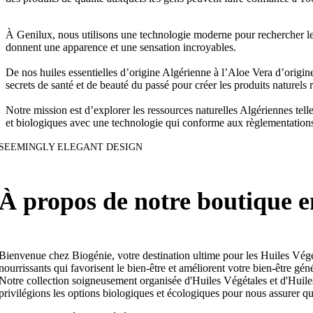
Huile de Nigelle 50ML
750
د.ج
Huile de Ricin 50ML
850
د.ج
À Genilux, nous utilisons une technologie moderne pour rechercher les 
Huile de Noyaux d'Abricot 50ML
750
د.ج
donnent une apparence et une sensation incroyables.
Huile de Lentisque 50ML
900
د.ج
Huile pépins de figue de Barbarie 10 ML
De nos huiles essentielles d’origine Algérienne à l’Aloe Vera d’origin
Huile de Noix de Coco Extra Vierge 200ML
1450
secrets de santé et de beauté du passé pour créer les produits naturels 
HUILLES ESSENTIELLES
Huile Essentielle Eucalyptus 10ML
130
Notre mission est d’explorer les ressources naturelles Algériennes telle
Huile Essentielle Lavande Vraie 10ML
1300
د.ج
et biologiques avec une technologie qui conforme aux règlementation
Huile Essentielle Lavande Papillon 10ML
1700
د.ج
SEEMINGLY ELEGANT DESIGN
Huile Essentielle Bigaradier Petit Grain 10ML
Huile Essentielle Tea Tree 10ML
1300
.ج
Huile Essentielle Laurier Noble 10ML
2300
د.ج
À propos de notre boutique e
Huile Essentielle Genévrier 10ML
1500
د.ج
Huile Essentielle Clou de Girofle 10ML
1200
د.ج
Huile Essentielle Romarin à Cinéole 10ML
Huile Essentielle Géranium Rosat 10ML
2200
د.ج
Huile Essentielle Cyprès 10ML
1300
د.ج
Bienvenue chez Biogénie, votre destination ultime pour les Huiles Végéta
Huile Essentielle Pin d'Alep 10ML
1300
د.ج
nourrissants qui favorisent le bien-être et améliorent votre bien-être g
Huile Essentielle Lentisque 10ML
1550
د.ج
Notre collection soigneusement organisée d'Huiles Végétales et d'Huiles 
Huile Essentielle Menthe Verte 10ML
1050
د.ج
privilégions les options biologiques et écologiques pour nous assurer qu
Huile Essentielle Citronnelle 10ML
130