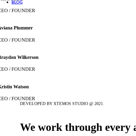
BLOG
CEO / FOUNDER
Aviana Plummer
CEO / FOUNDER
Braydon Wilkerson
CEO / FOUNDER
Kristin Watson
CEO / FOUNDER
DEVELOPED BY XTEMOS STUDIO @ 2021.
We work through every a