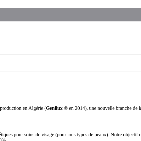
xte
200
د.ج
Le prix initial était : د.ج 3900.
3300
د.ج
Le prix actuel est : د.ج 3300.
Le prix initial était : د.ج 3940.
3640
د.ج
Le prix actuel est : د.ج 3640.
د.ج
production en Algérie (
Genilux ®
en 2014), une nouvelle branche de l
étiques pour soins de visage (pour tous types de peaux). Notre objectif 
00%.