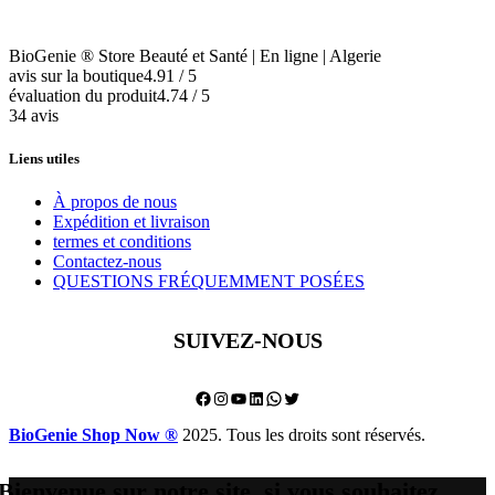
BioGenie ® Store Beauté et Santé | En ligne | Algerie
avis sur la boutique
4.91 / 5
évaluation du produit
4.74 / 5
34 avis
Liens utiles
À propos de nous
Expédition et livraison
termes et conditions
Contactez-nous
QUESTIONS FRÉQUEMMENT POSÉES
SUIVEZ-NOUS
Facebook
Instagram
YouTube
LinkedIn
WhatsApp
Twitter
BioGenie Shop Now ®
2025. Tous les droits sont réservés.
Bienvenue sur notre site, si vous souhaitez