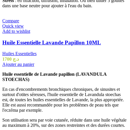
Stress
: en olfaction, diffusion, inhalation.
Ou bien diluer 5 gouttes
dans une base neutre pour ajouter à l'eau du bain.
Compare
Quick view
Add to wishlist
Huile Essentielle Lavande Papillon 10ML
Huiles Essentielles
1700
د.ج
Ajouter au panier
Huile essentielle de Lavande papillon (LAVANDULA
STOECHAS)
En cas d'encombrements bronchiques chroniques, de sinusites et
surtout d'otites séreuses, l'huile essentielle de Lavandula stoechas
est, de toutes les huiles essentielles de Lavande, la plus appropriée.
Elle est aussi recommandée pour les problèmes de peau tels que
l'eczéma par exemple.
Son utilisation sera par voie cutanée, réduite dans une huile végétale
au maximum à 20%, sur des zones restreintes et des durées courtes.