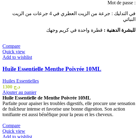
Mot de passe :
في التدليك : جرعة من الزيت العطري في 4 جرعات من الزيت
النباتي
للبشرة الدهنية :
قطرة واحدة في كريم وجهك
Compare
Quick view
Add to wishlist
Huile Essentielle Menthe Poivrée 10ML
Huiles Essentielles
1300
د.ج
Ajouter au panier
Huile Essentielle de Menthe Poivrée 10ML
Parfaite pour apaiser les troubles digestifs, elle procure une sensation
de fraîcheur intense et favorise une bonne digestion. Son action
tonifiante est aussi bénéfique pour la peau et les cheveux.
Compare
Quick view
Add to wishlist