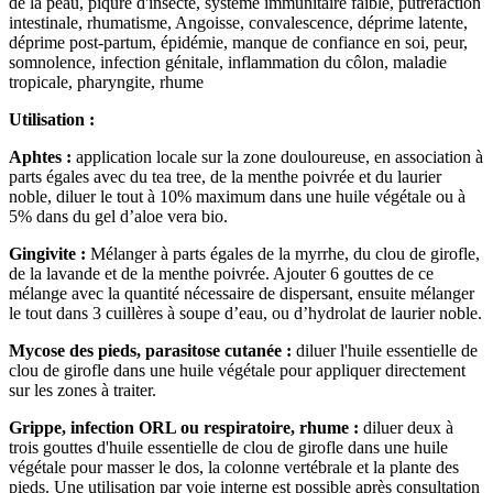
de la peau, piqûre d'insecte, système immunitaire faible, putréfaction
intestinale, rhumatisme, Angoisse, convalescence, déprime latente,
déprime post-partum, épidémie, manque de confiance en soi, peur,
somnolence, infection génitale, inflammation du côlon, maladie
tropicale, pharyngite, rhume
Utilisation :
Aphtes :
application locale sur la zone douloureuse, en association à
parts égales avec du tea tree, de la menthe poivrée et du laurier
noble, diluer le tout à 10% maximum dans une huile végétale ou à
5% dans du gel d’aloe vera bio.
Gingivite :
Mélanger à parts égales de la myrrhe, du clou de girofle,
de la lavande et de la menthe poivrée. Ajouter 6 gouttes de ce
mélange avec la quantité nécessaire de dispersant, ensuite mélanger
le tout dans 3 cuillères à soupe d’eau, ou d’hydrolat de laurier noble.
Mycose des pieds, parasitose cutanée :
diluer l'huile essentielle de
clou de girofle dans une huile végétale pour appliquer directement
sur les zones à traiter.
Grippe, infection ORL ou respiratoire, rhume :
diluer deux à
trois gouttes d'huile essentielle de clou de girofle dans une huile
végétale pour masser le dos, la colonne vertébrale et la plante des
pieds. Une utilisation par voie interne est possible après consultation