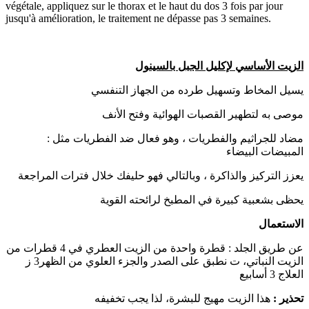
végétale, appliquez sur le thorax et le haut du dos 3 fois par jour
jusqu'à amélioration, le traitement ne dépasse pas 3 semaines.
الزيت الأساسي لإكليل الجبل بالسينول
يسيل المخاط وتسهيل طرده من الجهاز التنفسي
موصى به لتطهير القصبات الهوائية وفتح الأنف
مضاد للجراثيم والفطريات ، وهو فعال ضد الفطريات مثل :
المبيضات البيضاء
يعزز التركيز والذاكرة ، وبالتالي فهو حليفك خلال فترات المراجعة
يحظى بشعبية كبيرة في المطبخ لرائحته القوية
الاستعمال
عن طريق الجلد : قطرة واحدة من الزيت العطري في 4 قطرات من
الزيت النباتي، ت نطبق على الصدر والجزء العلوي من الظهر3 ز
العلاج 3 أسابيع
تحذير :
هذا الزيت مهيج للبشرة، لذا يجب تخفيفه