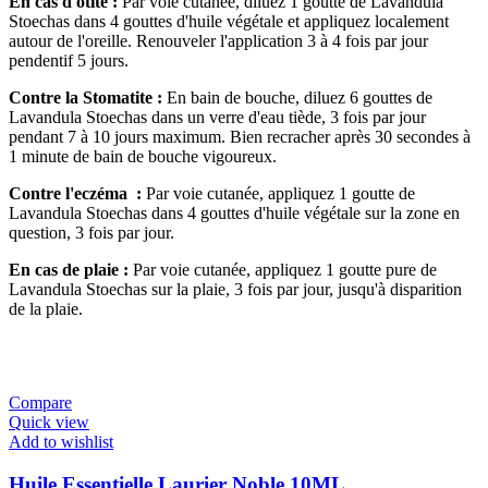
En cas d'otite :
Par voie cutanée, diluez 1 goutte de Lavandula
Stoechas dans 4 gouttes d'huile végétale et appliquez localement
autour de l'oreille.
Renouveler l'application 3 à 4 fois par jour
pendentif 5 jours.
Contre la Stomatite :
En bain de bouche, diluez 6 gouttes de
Lavandula Stoechas dans un verre d'eau tiède, 3 fois par jour
pendant 7 à 10 jours maximum.
Bien recracher après 30 secondes à
1 minute de bain de bouche vigoureux.
Contre l'eczéma
:
Par voie cutanée, appliquez 1 goutte de
Lavandula Stoechas dans 4 gouttes d'huile végétale sur la zone en
question, 3 fois par jour.
En cas de plaie :
Par voie cutanée, appliquez 1 goutte pure de
Lavandula Stoechas sur la plaie, 3 fois par jour, jusqu'à disparition
de la plaie.
Compare
Quick view
Add to wishlist
Huile Essentielle Laurier Noble 10ML