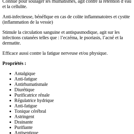
Connue pour soulager les rhumatismes, agit contre la rétention d’eau
et la cellulite.
Anti-infectieuse, bénéfique en cas de colite inflammatoires et cystite
(inflammation de la vessie)
Stimule la circulation sanguine et antispasmodique, agit sur les
infections cutanées telles que : l’eczéma, le psoriasis, l’acné et la
dermatite.
Efficace aussi contre la fatigue nerveuse et/ou physique.
Propriétés :
Antalgique
Anti-fatigue
Antirhumatismale
Diurétique
Purificatrice rénale
Régulatrice hydrique
Anti-fatigue
Tonique cérébral
Astringent
Drainante
Purifiante
Antiseptique