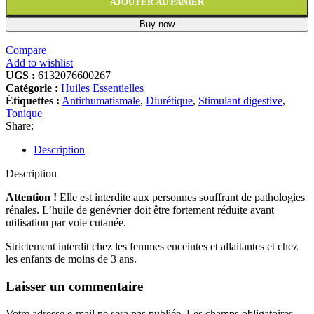
AJOUTER AU PANIER
Buy now
Compare
Add to wishlist
UGS :
6132076600267
Catégorie :
Huiles Essentielles
Étiquettes :
Antirhumatismale
,
Diurétique
,
Stimulant digestive
,
Tonique
Share:
Description
Description
Attention !
Elle est interdite aux personnes souffrant de pathologies
rénales.
L’huile de genévrier doit être fortement réduite avant
utilisation par voie cutanée.
Strictement interdit chez les femmes enceintes et allaitantes et chez
les enfants de moins de 3 ans.
Laisser un commentaire
Votre adresse e-mail ne sera pas publiée.
Les champs obligatoires