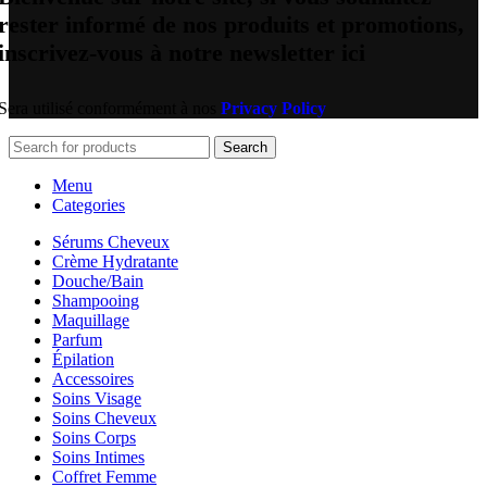
rester informé de nos produits et promotions,
inscrivez-vous à notre newsletter ici
Sera utilisé conformément à nos
Privacy Policy
Search
Menu
Categories
Sérums Cheveux
Crème Hydratante
Douche/Bain
Shampooing
Maquillage
Parfum
Épilation
Accessoires
Soins Visage
Soins Cheveux
Soins Corps
Soins Intimes
Coffret Femme