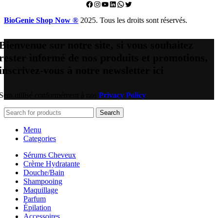
Facebook
Instagram
YouTube
LinkedIn
WhatsApp
Twitter
BioGenie Shop Now ®
2025. Tous les droits sont réservés.
Bienvenue sur notre site, si vous souhaitez
rester informé de nos produits et promotions,
inscrivez-vous à notre newsletter ici
Sera utilisé conformément à nos
Privacy Policy
Search
Menu
Categories
Sérums Cheveux
Crème Hydratante
Douche/Bain
Shampooing
Maquillage
Parfum
Épilation
Accessoires