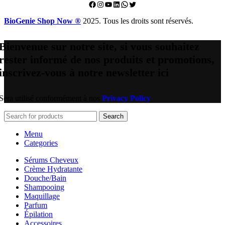
Facebook
Instagram
YouTube
LinkedIn
WhatsApp
Twitter
BioGenie Shop Now ®
2025. Tous les droits sont réservés.
Bienvenue sur notre site, si vous souhaitez
rester informé de nos produits et promotions,
inscrivez-vous à notre newsletter ici
Sera utilisé conformément à nos
Privacy Policy
Search
Menu
Categories
Sérums Cheveux
Crème Hydratante
Douche/Bain
Shampooing
Maquillage
Parfum
Épilation
Accessoires